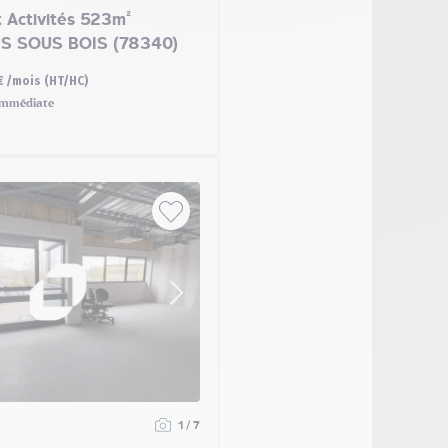
 Activités 523m²
ES SOUS BOIS (78340)
€ /mois (HT/HC)
mmédiate
1 / 7