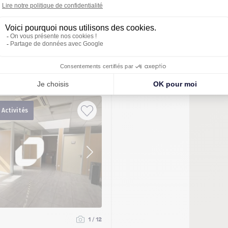
 Activités 562m²
78300)
r de 253 € /mois (HT/HC)
mmédiate
bles à partir de 20 m²
 Activités
1 / 12