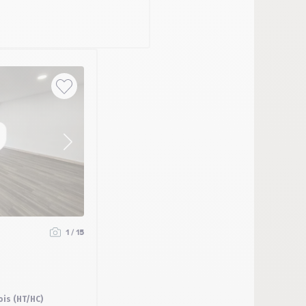
1 / 15
ois (HT/HC)