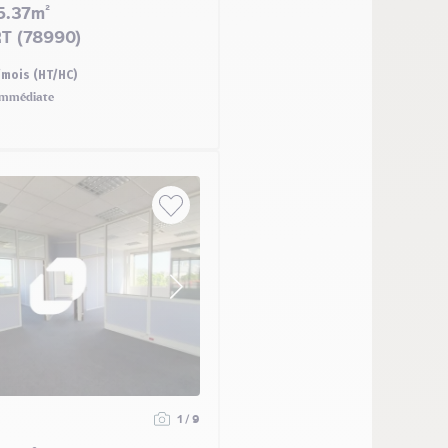
5.37m²
T (78990)
/mois (HT/HC)
mmédiate
1 / 9