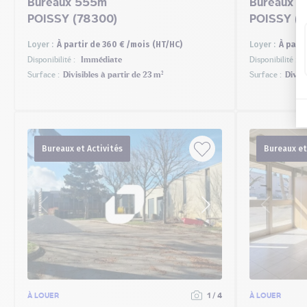
Bureaux 555m²
Bureaux et
POISSY (78300)
POISSY (
Loyer :
À partir de 360 € /mois (HT/HC)
Loyer :
À parti
Disponibilité :
Immédiate
Disponibilité :
I
Surface :
Divisibles à partir de 23 m²
Surface :
Divisi
Bureaux et Activités
Bureaux et
À LOUER
1 / 4
À LOUER