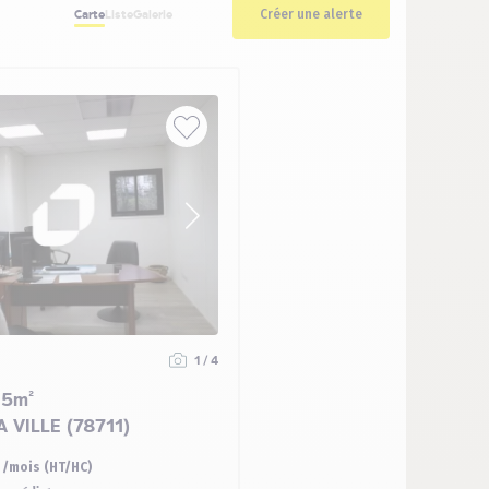
Créer une alerte
Carte
Liste
Galerie
1 / 4
15m²
 VILLE (78711)
€ /mois (HT/HC)