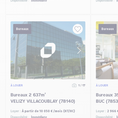
Disponibilité :
Immédiate
Disponibilité :
I
Bureaux
Bureaux
À LOUER
1 / 17
À LOUER
Bureaux 2 637m²
Bureaux 3
VELIZY VILLACOUBLAY (78140)
BUC (7853
Loyer :
À partir de 10 050 € /mois (HT/HC)
Loyer :
2 966 
Disponibilité :
Immédiate
Disponibilité :
I