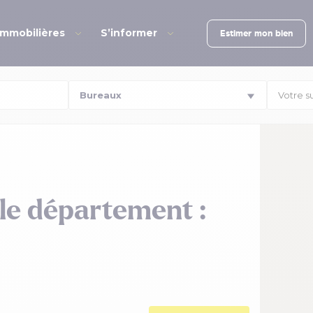
immobilières
S’informer
Estimer mon bien
Votre s
le département :