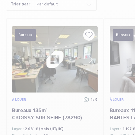
Trier par :
Bureaux
Bureaux
À LOUER
1 / 8
À LOUER
Bureaux 135m²
Bureaux 1
CROISSY SUR SEINE (78290)
MANTES LA
Loyer :
2 081 € /mois (HT/HC)
Loyer :
1 197 