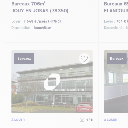
Bureaux 706m²
Bureaux 6
JOUY EN JOSAS (78350)
ELANCOUR
Loyer :
7 648 € /mois (HT/HC)
Loyer :
704 € 
Disponibilité :
Immédiate
Disponibilité :
I
Bureaux
Bureaux
À LOUER
1 / 5
À LOUER