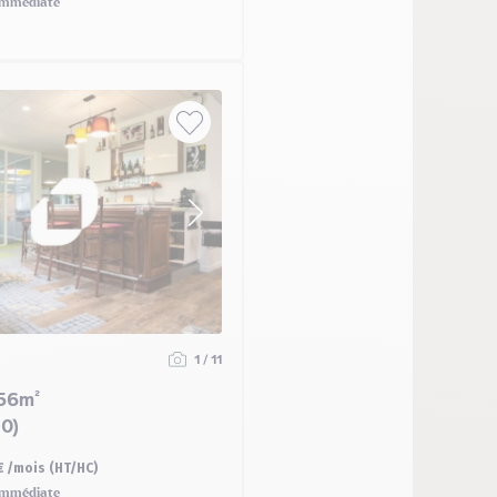
mmédiate
1 / 11
56m²
0)
€ /mois (HT/HC)
mmédiate