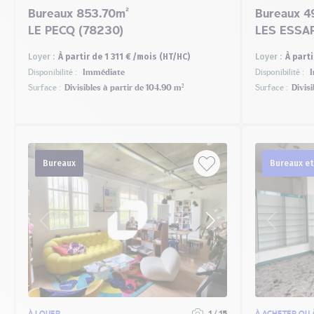
Bureaux 853.70m²
Bureaux 4
LE PECQ (78230)
LES ESSAR
Loyer :
À partir de 1 311 € /mois (HT/HC)
Loyer :
À parti
Disponibilité :
Immédiate
Disponibilité :
I
Surface :
Divisibles à partir de 104.90 m²
Surface :
Divisi
Bureaux
Bureaux e
À LOUER
1 / 15
À ACHETER OU 