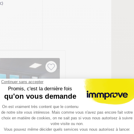
C)
1 / 5