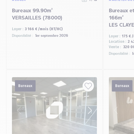
Bureaux 99.90m²
Bureaux e
VERSAILLES (78000)
166m²
LES CLAY
Loyer :
3 166 € /mois (HT/HC)
Disponibilité :
1er septembre 2026
Loyer :
175 € 
Location :
2 4
Vente :
320 0
Disponibilité :
I
Bureaux
Bureaux