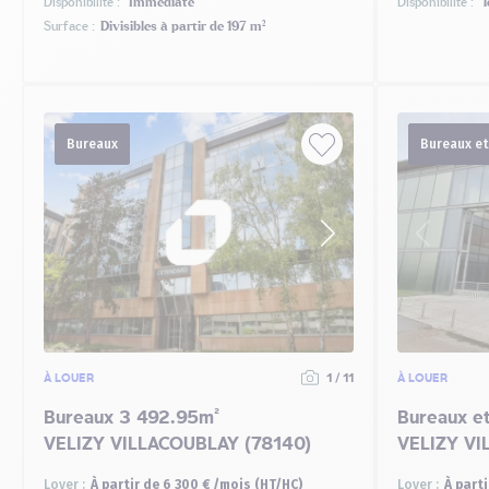
Disponibilité :
Immédiate
Disponibilité :
1
Surface :
Divisibles à partir de 197 m²
Bureaux
Bureaux et
À LOUER
1 / 11
À LOUER
Bureaux 3 492.95m²
Bureaux et
VELIZY VILLACOUBLAY (78140)
VELIZY VI
Loyer :
À partir de 6 300 € /mois (HT/HC)
Loyer :
À part