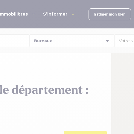
immobilières
S’informer
Estimer mon bien
Votre s
le département :