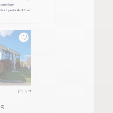
mmédiate
bles à partir de 399 m²
1 / 15
0)