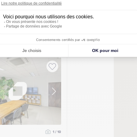
6.30m²
 (78310)
/mois (HT/HC)
mmédiate
1 / 10