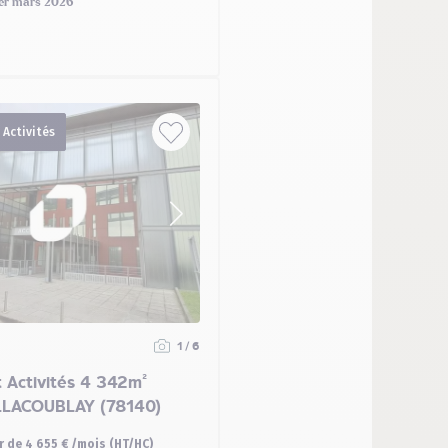
er mars 2026
 Activités
1 / 6
 Activités 4 342m²
LLACOUBLAY (78140)
ir de 4 655 € /mois (HT/HC)