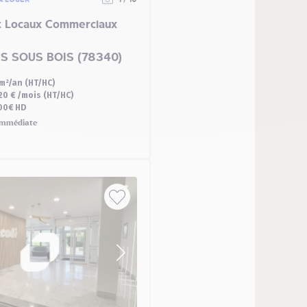
t Locaux Commerciaux
ES SOUS BOIS (78340)
/m²/an (HT/HC)
20 € /mois (HT/HC)
00€ HD
mmédiate