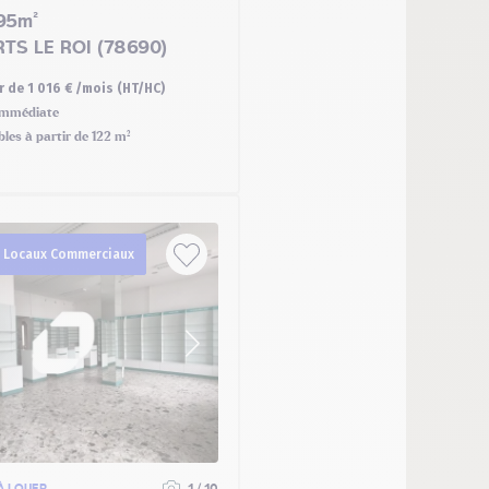
95m²
TS LE ROI (78690)
r de 1 016 € /mois (HT/HC)
mmédiate
bles à partir de 122 m²
t Locaux Commerciaux
À LOUER
1 / 10