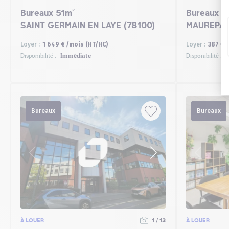
Bureaux 51m²
Bureaux 3
SAINT GERMAIN EN LAYE (78100)
MAUREPAS
Loyer :
1 649 € /mois (HT/HC)
Loyer :
387 € 
Disponibilité :
Immédiate
Disponibilité :
I
Bureaux
Bureaux
À LOUER
1 / 13
À LOUER