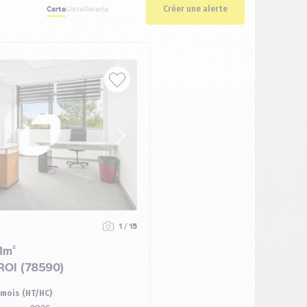
Créer une alerte
Carte
Liste
Galerie
1 / 15
1m²
ROI (78590)
/mois (HT/HC)