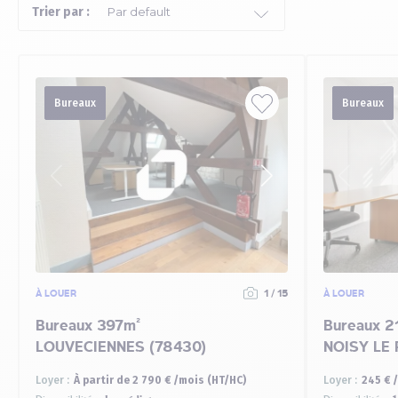
Trier par :
Bureaux
Bureaux
À LOUER
1 / 15
À LOUER
Bureaux 397m²
Bureaux 2
LOUVECIENNES (78430)
NOISY LE 
Loyer :
À partir de 2 790 € /mois (HT/HC)
Loyer :
245 € 