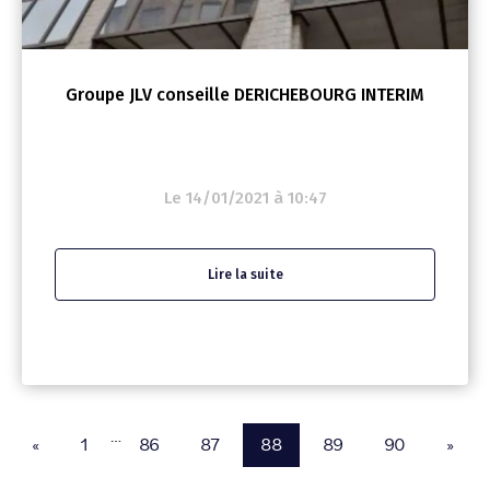
Groupe JLV conseille DERICHEBOURG INTERIM
Le 14/01/2021 à 10:47
Lire la suite
…
«
1
86
87
88
89
90
»