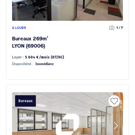
À LOUER
1 / 7
Bureaux 269m²
LYON (69006)
Loyer :
5 604 € /mois (HT/HC)
Disponibilité :
Immédiate
Bureaux