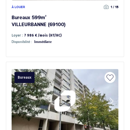
À LOUER
1 / 15
Bureaux 599m²
VILLEURBANNE (69100)
Loyer :
7 986 € /mois (HT/HC)
Disponibilité :
Immédiate
Bureaux