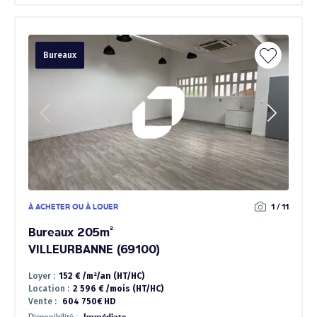
Bureaux
À ACHETER OU À LOUER
1 / 11
Bureaux 205m²
VILLEURBANNE (69100)
Loyer :
152 € /m²/an (HT/HC)
Location :
2 596 € /mois (HT/HC)
Vente :
604 750€ HD