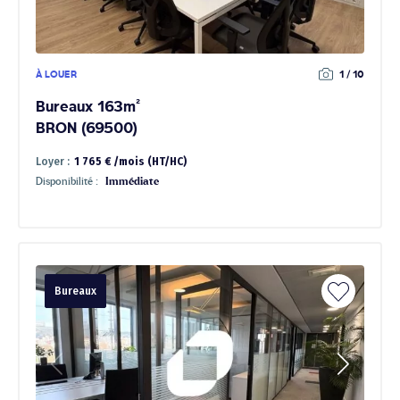
À LOUER
1 / 10
Bureaux 163m²
BRON (69500)
Loyer :
1 765 € /mois (HT/HC)
Disponibilité :
Immédiate
Bureaux