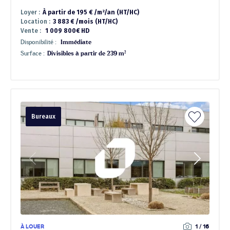
Loyer :
À partir de 195 € /m²/an (HT/HC)
Location :
3 883 € /mois (HT/HC)
Vente :
1 009 800€ HD
Disponibilité :
Immédiate
Surface :
Divisibles à partir de 239 m²
Bureaux
À LOUER
1 / 16