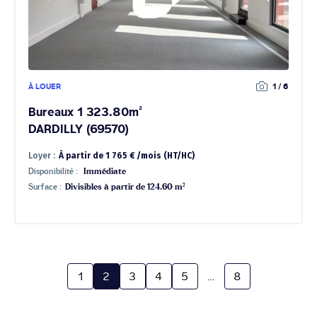
À LOUER
1 / 6
Bureaux 1 323.80m²
DARDILLY (69570)
Loyer :
À partir de 1 765 € /mois (HT/HC)
Disponibilité :
Immédiate
Surface :
Divisibles à partir de 124.60 m²
1
2
3
4
5
…
8