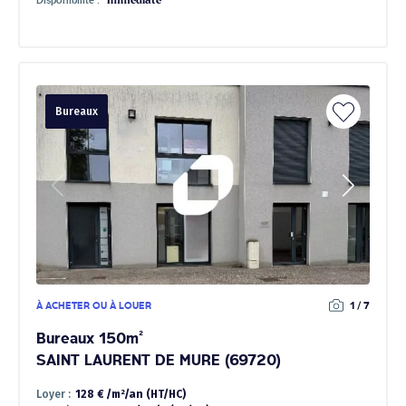
Disponibilité :
Immédiate
Bureaux
À ACHETER OU À LOUER
1 / 7
Bureaux 150m²
SAINT LAURENT DE MURE (69720)
Loyer :
128 € /m²/an (HT/HC)