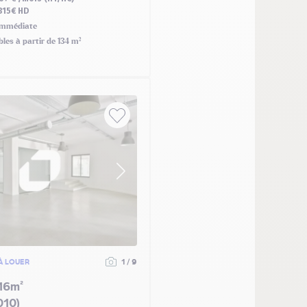
315€ HD
mmédiate
bles à partir de 134 m²
À LOUER
1 / 9
16m²
010)