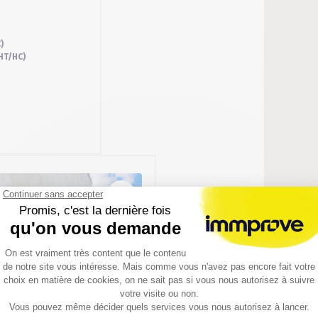
)
HT/HC)