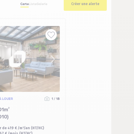
Créer une alerte
Carte
Liste
Galerie
À LOUER
1 / 18
01m²
010)
ir de 419 € /m²/an (HT/HC)
67 € /mois (HT/HC)