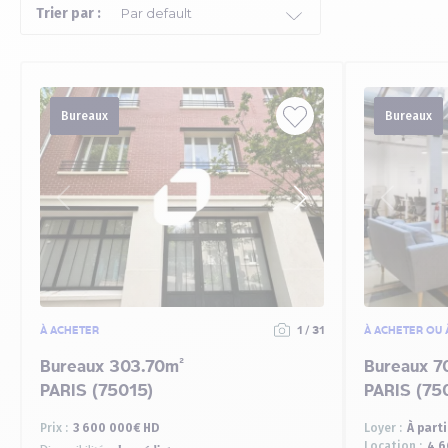
Trier par :
Bureaux
Bureaux
À ACHETER
1 / 31
À ACHETER OU 
Bureaux 303.70m²
Bureaux 7
PARIS (75015)
PARIS (75
Prix :
3 600 000€ HD
Loyer :
À part
Location :
4 6