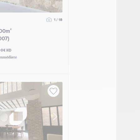
1 / 18
00m²
007)
00€ HD
mmédiate