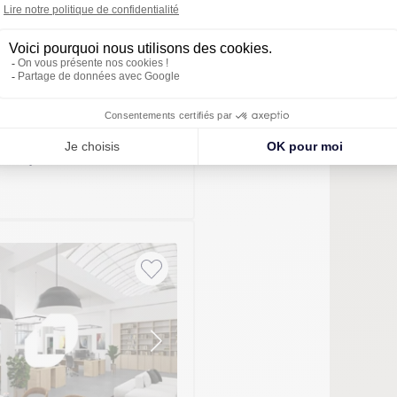
À LOUER
1 / 22
98.35m²
002)
ande
mmédiate
bles à partir de 106 m²