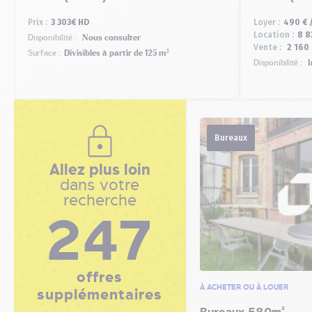
Prix :
3 303€ HD
Loyer :
490 € 
Location :
8 8
Disponibilité :
Nous consulter
Vente :
2 160
Surface :
Divisibles à partir de 125 m²
Disponibilité :
I
Bureaux
Allez plus loin
dans votre
recherche
247
offres
À ACHETER OU À LOUER
supplémentaires