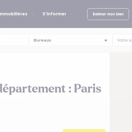
immobilières
S’informer
Estimer mon bien
Votre s
département : Paris