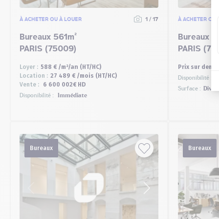
À ACHETER OU À LOUER
1 / 17
À ACHETER OU 
Bureaux 561m²
Bureaux 3
PARIS (75009)
PARIS (75
Loyer :
588 € /m²/an (HT/HC)
Prix sur dem
Location :
27 489 € /mois (HT/HC)
Disponibilité :
I
Vente :
6 600 002€ HD
Surface :
Divisi
Disponibilité :
Immédiate
Bureaux
Bureaux