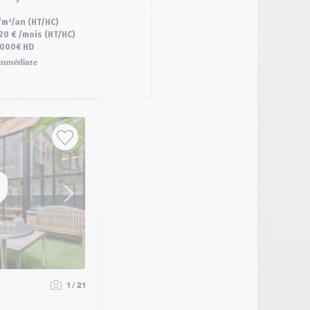
/m²/an (HT/HC)
20 € /mois (HT/HC)
 000€ HD
mmédiate
1 / 21