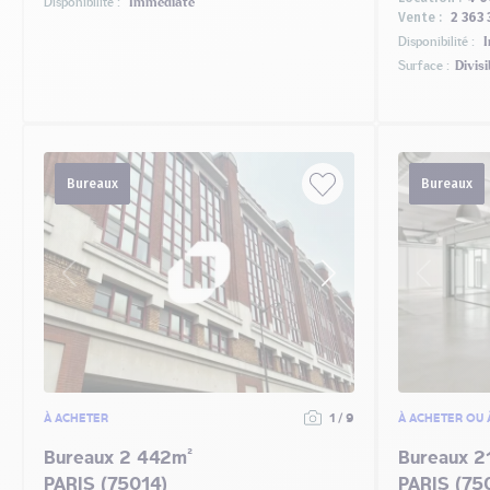
Disponibilité :
Immédiate
Vente :
2 363 
Disponibilité :
I
Surface :
Divisi
Bureaux
Bureaux
À ACHETER
1 / 9
À ACHETER OU 
Bureaux 2 442m²
Bureaux 2
PARIS (75014)
PARIS (75