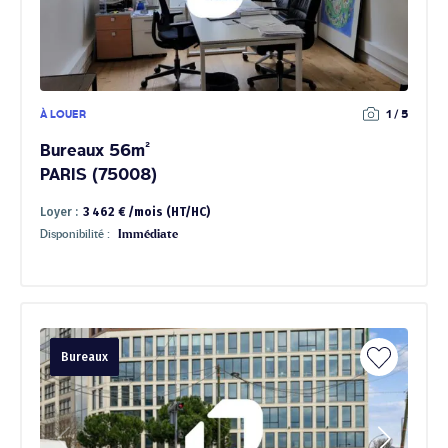
À LOUER
1 / 5
Bureaux 56m²
PARIS (75008)
Loyer :
3 462 € /mois (HT/HC)
Disponibilité :
Immédiate
Bureaux