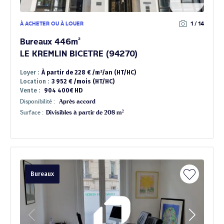
À ACHETER OU À LOUER
1 / 14
Bureaux 446m²
LE KREMLIN BICETRE (94270)
Loyer :
À partir de 228 € /m²/an (HT/HC)
Location :
3 952 € /mois (HT/HC)
Vente :
904 400€ HD
Disponibilité :
Après accord
Surface :
Divisibles à partir de 208 m²
Bureaux