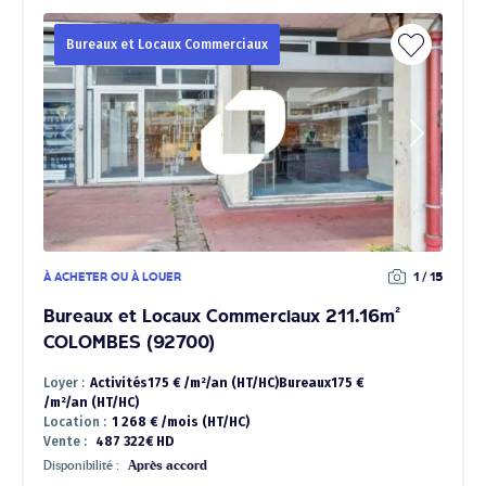
Bureaux et Locaux Commerciaux
À ACHETER OU À LOUER
1 / 15
Bureaux et Locaux Commerciaux 211.16m²
COLOMBES (92700)
Loyer :
Activités175 € /m²/an (HT/HC)Bureaux175 €
/m²/an (HT/HC)
Location :
1 268 € /mois (HT/HC)
Vente :
487 322€ HD
Disponibilité :
Après accord