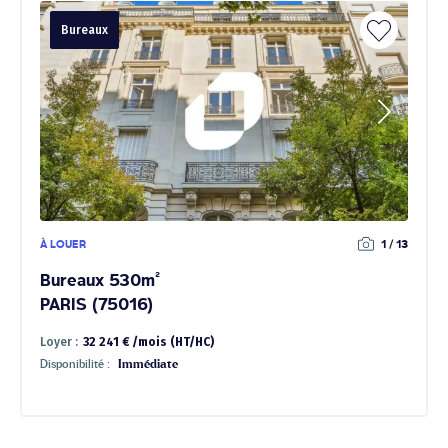
Bureaux
À LOUER
1 / 13
Bureaux 530m²
PARIS (75016)
Loyer :
32 241 € /mois (HT/HC)
Disponibilité :
Immédiate