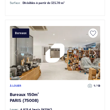
Surface :
Divisibles à partir de 525.70 m²
Bureaux
À LOUER
1 / 13
Bureaux 150m²
PARIS (75008)
Loyer :
6 875 € /mois (HT/HC)