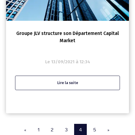
Groupe JLV structure son Département Capital
Market
Le 13/09/2021 à 12:34
Lire la suite
«
1
2
3
4
5
»