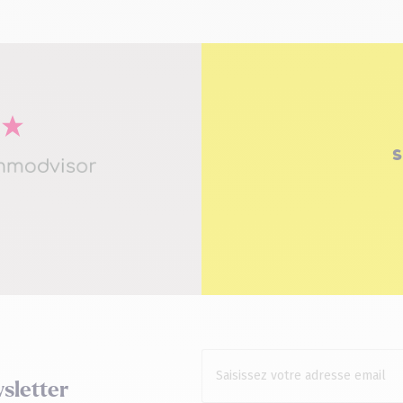
s
sletter