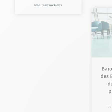
Nos transactions
Baro
des 
d
p
Le