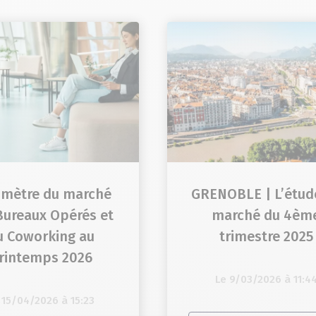
mètre du marché
GRENOBLE | L’étud
Bureaux Opérés et
marché du 4èm
u Coworking au
trimestre 2025
rintemps 2026
Le 9/03/2026 à 11:4
 15/04/2026 à 15:23