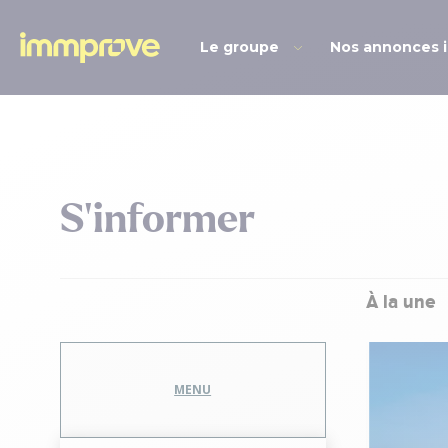
Le groupe
Nos annonces 
S’informer
À la une
LYON | L’étude du
MENU
rché du 1er trimestre