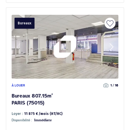
Bureaux
À LOUER
1 / 16
Bureaux 807.15m²
PARIS (75015)
Loyer :
11 875 € /mois (HT/HC)
Disponibilité :
Immédiate