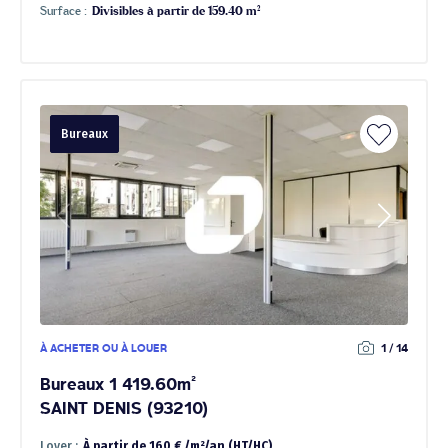
Surface :
Divisibles à partir de 159.40 m²
Bureaux
À ACHETER OU À LOUER
1 / 14
Bureaux 1 419.60m²
SAINT DENIS (93210)
Loyer :
À partir de 160 € /m²/an (HT/HC)