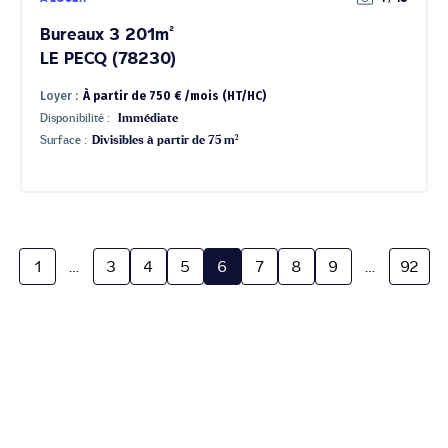
Bureaux 3 201m²
LE PECQ (78230)
Loyer :
À partir de 750 € /mois (HT/HC)
Disponibilité :
Immédiate
Surface :
Divisibles à partir de 75 m²
1
…
3
4
5
6
7
8
9
…
92